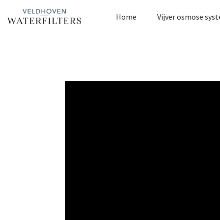
Home
Vijver osmose sys
Ga
naar
de
inhoud