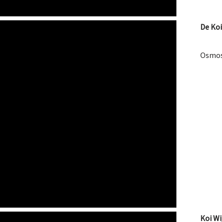
De Koi
Osmose
Koi Wi