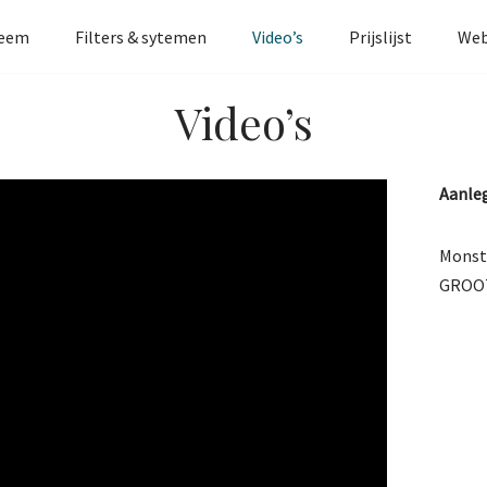
teem
Filters & sytemen
Video’s
Prijslijst
We
Video’s
Aanleg
Monste
GROOTS