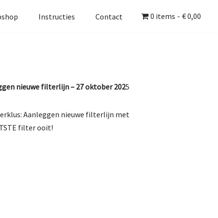
0 items
€ 0,00
bshop
Instructies
Contact
gen nieuwe filterlijn – 27 oktober 202
5
rklus: Aanleggen nieuwe filterlijn met
TE filter ooit!