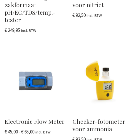
zakformaat
voor nitriet
pH/EC/TDS/temp.-
€
92,50
incl. BTW
tester
€
249,95
incl. BTW
Electronic Flow Meter
Checker-fotometer
voor ammonia
€
45,00
-
€
65,00
incl. BTW
€
92,50
incl. BTW