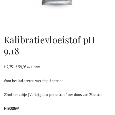
Kalibratievloeistof pH
9.18
€
2,75
-
€
59,95
incl. BTW
Voor het kalibreren van de pH sensor
20 ml per zakje | Verkrijgbaar per stuk of per doos van 25 stuks
HI70009P